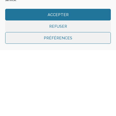
service.
ACCEPTER
REFUSER
PRÉFÉRENCES
Note(s) d’intention
par
Benoît Joxe
dans
Equipe
,
Non classé
.
Publié le
20
février 2023
Ecrire, c’est poser des notes sur une feuille blanche.
Composer une mélodie, développer autour de thèmes
connus ou nouveaux, chercher le ton juste, proposer son
rythme, éveiller des émotions, suggérer des choses tout en
laissant la place à la sensibilité des autres. Dans mon métier,