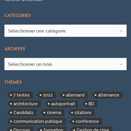
CATÉGORIES
Catégories
Sélectionner une catégorie
ARCHIVES
Archives
Sélectionner un mois
THÈMES
7 textes
2022
allemand
alternance
architecture
autoportrait
BD
Candidats
cinéma
citations
communication publique
conférence
Discours
formation
Gestion de crise