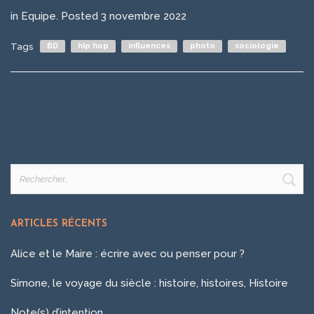
in
Equipe
.
Posted
3 novembre 2022
Tags
BD
hip hop
influences
photo
sociologie
Rechercher :
ARTICLES RÉCENTS
Alice et le Maire : écrire avec ou penser pour ?
Simone, le voyage du siècle : histoire, histoires, Histoire
Note(s) d’intention