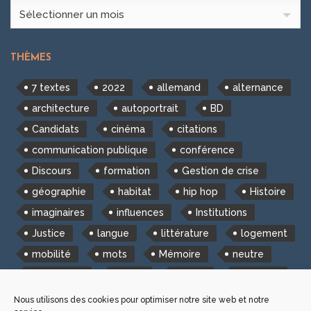
Archives
Sélectionner un mois
THÈMES
7 textes
2022
allemand
alternance
architecture
autoportrait
BD
Candidats
cinéma
citations
communication publique
conférence
Discours
formation
Gestion de crise
géographie
habitat
hip hop
Histoire
imaginaires
influences
Institutions
Justice
langue
littérature
logement
mobilité
mots
Mémoire
neutre
newsletter
photo
plume
Politique
Portait
portrait
poésie
roman
Nous utilisons des cookies pour optimiser notre site web et notre