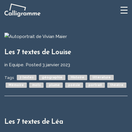
Les 7 textes de Louise
in
Equipe
.
Posted
3 janvier 2023
Tags
7 textes
géographie
Histoire
littérature
Mémoire
mots
plume
poésie
portrait
théâtre
Les 7 textes de Léa