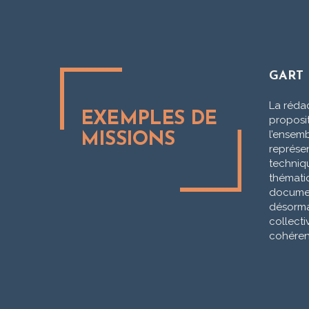
GART
La réda
EXEMPLES DE
proposit
l’ensem
MISSIONS
représen
techniqu
thémati
documen
désorma
collect
cohérent